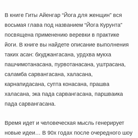
В книге Гиты Айенгар “Йога для женщин” вся
восьмая глава под названием “Йога Курунта”
посвящена применению веревки в практике
йоги. В книге вы найдете описание выполнения
таких асан: бхуджангасана, урдхва мукха
пашчимотанасана, пурвотанасана, уштрасана,
саламба сарвангасана, халасана,
карнапидасана, супта конасана, прашва
халасана, эка пада сарвангасана, паршваика
пада сарвангасана.
Время идет и человеческая мысль генерирует
новые идеи… В 90х годах после очередного шоу